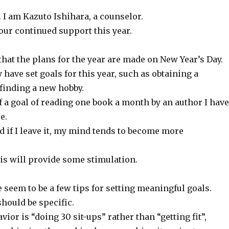
 I am Kazuto Ishihara, a counselor.
our continued support this year.
 that the plans for the year are made on New Year’s Day.
have set goals for this year, such as obtaining a
 finding a new hobby.
f a goal of reading one book a month by an author I have
e.
nd if I leave it, my mind tends to become more
his will provide some stimulation.
e seem to be a few tips for setting meaningful goals.
should be specific.
avior is “doing 30 sit-ups” rather than “getting fit”,