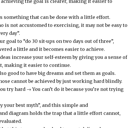
 achieving the goal is clearer, making it easier to
is something that can be done with a little effort.
 is not accustomed to exercising, it may not be easy to
very day”.
ur goal to “do 30 sit-ups on two days out of three”,
wered a little and it becomes easier to achieve.
deas increase your self-esteem by giving you a sense of
 making it easier to continue.
 also good to have big dreams and set them as goals.
hose cannot be achieved by just working hard blindly.
 you try hard → You can’t do it because you’re not trying
try your best myth”, and this simple and
nd diagram holds the trap that a little effort cannot,
evaluated.