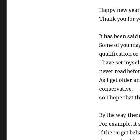
Happy new year.
Thank you for y
It has been said
Some of you may 
qualification or
I have set mysel
never read befor
As I get older a
conservative,
so I hope that t
By the way, ther
For example, it 
If the target beh