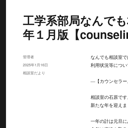
工学系部局なんでも
年１月版【counseling
投
管理者
なんでも相談室で
稿
投
2025年1月16日
利用状況等につい
者
稿
カ
相談室だより
日:
テ
―【カウンセラー
ゴ
リ
ー
相談室の石原です
新たな年を迎えま
一年の計は元旦に