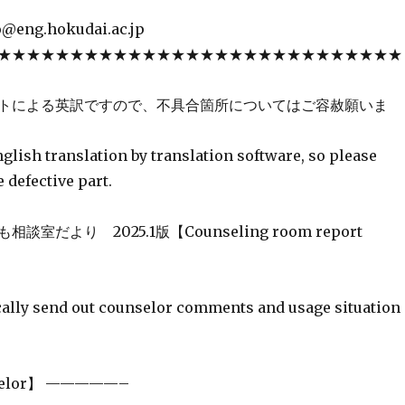
@eng.hokudai.ac.jp
★★★★★★★★★★★★★★★★★★★★★★★★★★★★
トによる英訳ですので、不具合箇所についてはご容赦願いま
nglish translation by translation software, so please
e defective part.
室だより 2025.1版【Counseling room report
cally send out counselor comments and usage situation
nselor】 —————–