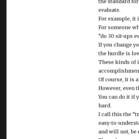
the standard for
evaluate.
For example, it 
For someone who
“do 30 sit-ups e
If you change yo
the hurdle is lo
These kinds of i
accomplishment,
Of course, it is
However, even t
You can do it if
hard.
I call this the “
easy-to-understa
and will not, be 