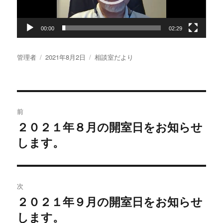
ヤ
ー
00:00
02:29
投
投
カ
管理者
2021年8月2日
相談室だより
稿
稿
テ
者
日:
ゴ
リ
投
ー
前
稿
２０２１年８月の開室日をお知らせ
過
します。
去
ナ
の
ビ
投
稿:
ゲ
次
２０２１年９月の開室日をお知らせ
次
ー
します。
の