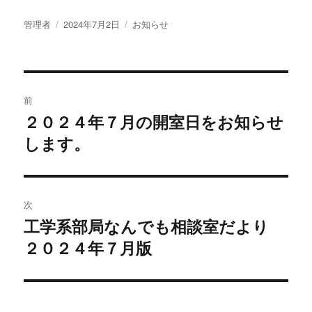
投
投
カ
管理者
2024年7月2日
お知らせ
稿
稿
テ
者
日:
ゴ
リ
投
ー
前
稿
２０２４年７月の開室日をお知らせ
過
します。
去
ナ
の
ビ
投
稿:
ゲ
次
工学系部局なんでも相談室だより
次
ー
２０２４年７月版
の
シ
投
稿:
ョ