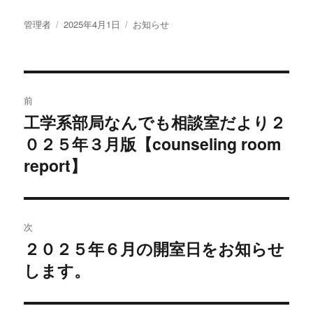
投
投
カ
管理者
2025年4月1日
お知らせ
稿
稿
テ
者
日:
ゴ
リ
投
ー
前
稿
工学系部局なんでも相談室だより２
過
０２５年３月版【counseling room
去
ナ
の
report】
ビ
投
稿:
ゲ
次
ー
２０２５年６月の開室日をお知らせ
次
シ
します。
の
投
ョ
稿: